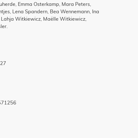
zuherde, Emma Osterkamp, Mara Peters,
ntjes, Lena Spandern, Bea Wennemann, Ina
ahja Witkiewicz, Maëlle Witkiewicz,
ler.
827
2571256