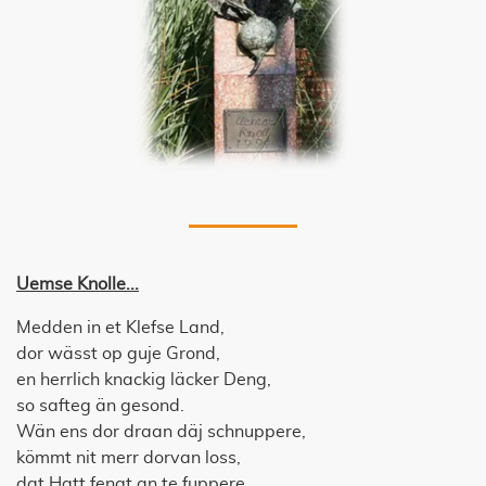
Uemse Knolle...
Medden in et Klefse Land,
dor wässt op guje Grond,
en herrlich knackig läcker Deng,
so safteg än gesond.
Wän ens dor draan däj schnuppere,
kömmt nit merr dorvan loss,
dat Hatt fengt an te fuppere,