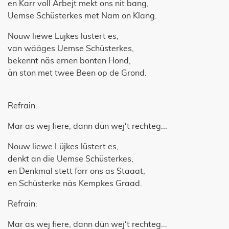
en Karr voll Ärbejt mekt ons nit bang,
Uemse Schüsterkes met Nam on Klang.
Nouw liewe Lüjkes lüstert es,
van wääges Uemse Schüsterkes,
bekennt näs ernen bonten Hond,
än ston met twee Been op de Grond.
Refrain:
Mar as wej fiere, dann dün wej‘t rechteg...
Nouw liewe Lüjkes lüstert es,
denkt an die Uemse Schüsterkes,
en Denkmal stett förr ons as Staaat,
en Schüsterke näs Kempkes Graad.
Refrain:
Mar as wej fiere, dann dün wej‘t rechteg...